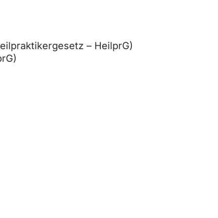
ilpraktikergesetz – HeilprG)
prG)